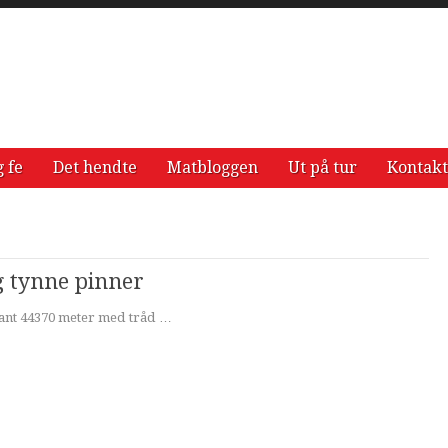
g fe
Det hendte
Matbloggen
Ut på tur
Kontakt
og tynne pinner
blant 44370 meter med tråd …