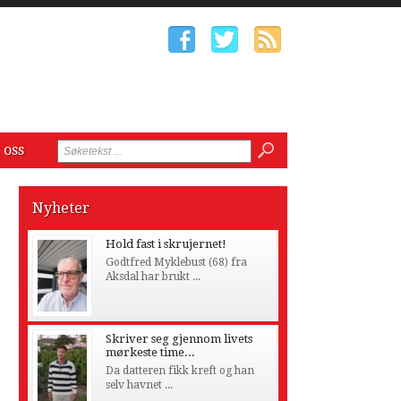
 oss
Nyheter
Hold fast i skrujernet!
Godtfred Myklebust (68) fra
Aksdal har brukt ...
Skriver seg gjennom livets
mørkeste time...
Da datteren fikk kreft og han
selv havnet ...