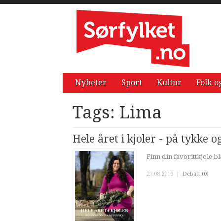
Nyheter
Sport
Kultur
Folk o
Tags: Lima
Hele året i kjoler - på tykke 
Finn din favorittkjole 
27.08.2019
|
Debatt (0)