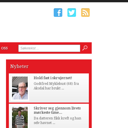
 oss
Nyheter
Hold fast i skrujernet!
Godtfred Myklebust (68) fra
Aksdal har brukt ...
Skriver seg gjennom livets
mørkeste time...
Da datteren fikk kreft og han
selv havnet ...