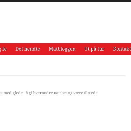
g fe
Det hendte
Matbloggen
Ut på tur
Kontakt
imot med glede - å gi hverandre nærhet og være til stede