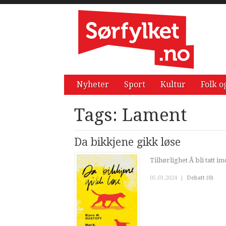
Nyheter
Sport
Kultur
Folk o
Tags: Lament
Da bikkjene gikk løse
Tilhørlighet Å bli tatt 
05.03.2024
|
Debatt (0)