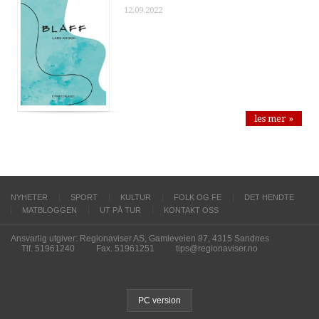
12.09.2022
les mer »
NYHETER
SPORT
KULTUR
FOLK OG FE
DET HENDTE
MATBLOGGEN
UT PÅ TUR
KONTAKT OSS
Ansvarlig utgiver: Regionaviser AS, Gamleveien 87, 4315 Sandnes
Tlf. 51961240
Fax. 51961251
tips@regionaviser.no
PC version