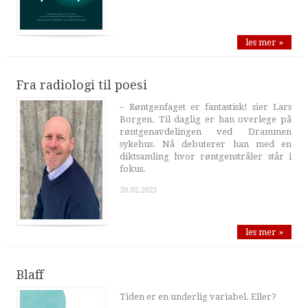
les mer »
Fra radiologi til poesi
– Røntgenfaget er fantastisk! sier Lars
Borgen. Til daglig er han overlege på
røntgenavdelingen ved Drammen
sykehus. Nå debuterer han med en
diktsamling hvor røntgenstråler står i
fokus.
20.02.2023
les mer »
Blaff
Tiden er en underlig variabel. Eller?