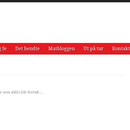
g fe
Det hendte
Matbloggen
Ut på tur
Kontakt
 som aldri ble fortalt ...