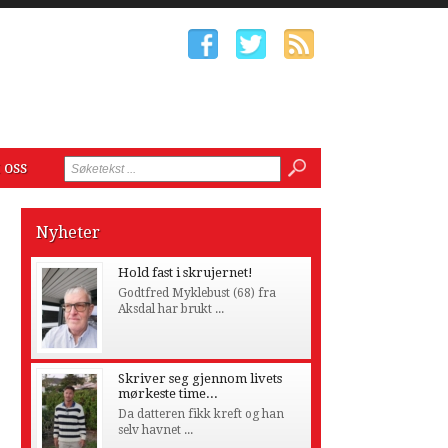
 oss
Nyheter
Hold fast i skrujernet!
Godtfred Myklebust (68) fra
Aksdal har brukt ...
Skriver seg gjennom livets
mørkeste time...
Da datteren fikk kreft og han
selv havnet ...