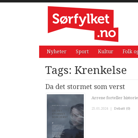
Nyheter
Sport
Kultur
Folk o
Tags: Krenkelse
Da det stormet som verst
Arrene forteller historier
25.01.2024
|
Debatt (0)