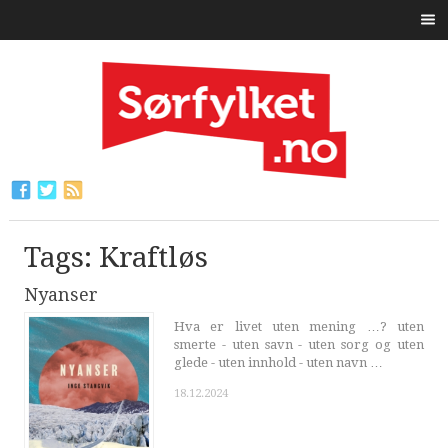
Tags: Kraftløs
Nyanser
Hva er livet uten mening …? uten
smerte - uten savn - uten sorg og uten
glede - uten innhold - uten navn …
18.12.2024