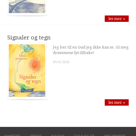
les mer »
Signaler og tegn
Jeg ber til en Gud jeg ikke kan se. Gi meg
drømmens lys tilbake!
09.02.2024
les mer »