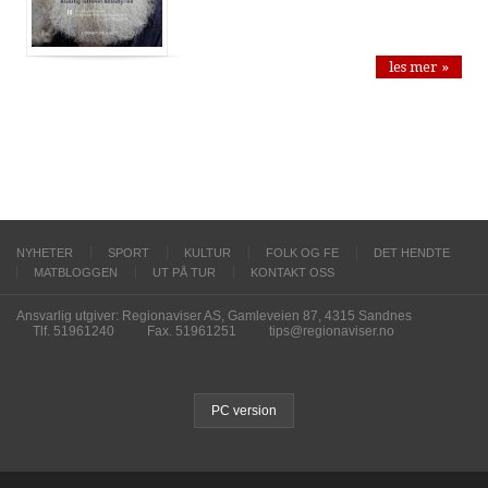
les mer »
NYHETER
SPORT
KULTUR
FOLK OG FE
DET HENDTE
MATBLOGGEN
UT PÅ TUR
KONTAKT OSS
Ansvarlig utgiver: Regionaviser AS, Gamleveien 87, 4315 Sandnes
Tlf. 51961240
Fax. 51961251
tips@regionaviser.no
PC version