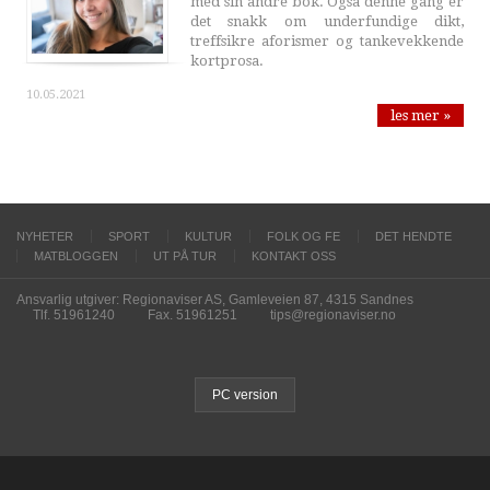
med sin andre bok. Også denne gang er
det snakk om underfundige dikt,
treffsikre aforismer og tankevekkende
kortprosa.
10.05.2021
les mer »
NYHETER
SPORT
KULTUR
FOLK OG FE
DET HENDTE
MATBLOGGEN
UT PÅ TUR
KONTAKT OSS
Ansvarlig utgiver: Regionaviser AS, Gamleveien 87, 4315 Sandnes
Tlf. 51961240
Fax. 51961251
tips@regionaviser.no
PC version