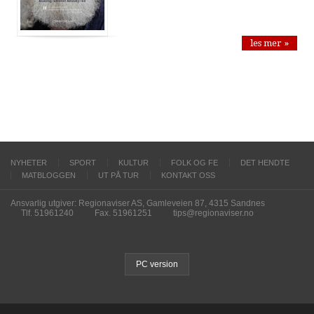
les mer »
NYHETER
SPORT
KULTUR
FOLK OG FE
DET HENDTE
MATBLOGGEN
UT PÅ TUR
KONTAKT OSS
Ansvarlig utgiver: Regionaviser AS, Gamleveien 87, 4315 Sandnes
Tlf. 51961240
Fax. 51961251
tips@regionaviser.no
PC version