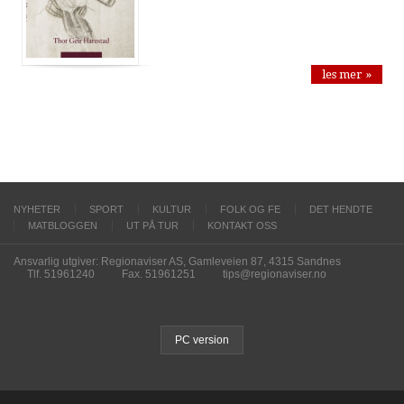
les mer »
NYHETER
SPORT
KULTUR
FOLK OG FE
DET HENDTE
MATBLOGGEN
UT PÅ TUR
KONTAKT OSS
Ansvarlig utgiver: Regionaviser AS, Gamleveien 87, 4315 Sandnes
Tlf. 51961240
Fax. 51961251
tips@regionaviser.no
PC version