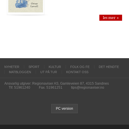
les mer »
NYHETER
SPORT
KULTUR
FOLK OG FE
DET HENDTE
MATBLOGGEN
UT PÅ TUR
KONTAKT OSS
Ansvarlig utgiver: Regionaviser AS, Gamleveien 87, 4315 Sandnes
Tlf. 51961240
Fax. 51961251
tips@regionaviser.no
PC version