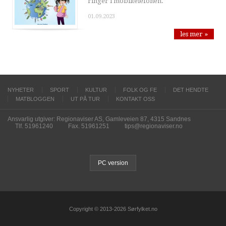
ringer i mobiltelefonen.
01.09.2023
les mer »
NYHETER
SPORT
KULTUR
FOLK OG FE
DET HENDTE
MATBLOGGEN
UT PÅ TUR
KONTAKT OSS
Ansvarlig utgiver: Regionaviser AS, Gamleveien 87, 4315 Sandnes
Tlf. 51961240
Fax. 51961251
tips@regionaviser.no
PC version
Copyright © 2013-2026 Sørfylket.no