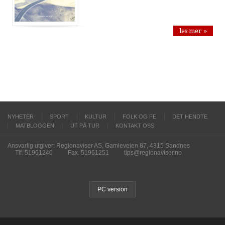
les mer »
NYHETER
SPORT
KULTUR
FOLK OG FE
DET HENDTE
MATBLOGGEN
UT PÅ TUR
KONTAKT OSS
Ansvarlig utgiver: Regionaviser AS, Gamleveien 87, 4315 Sandnes
Tlf. 51961240
Fax. 51961251
tips@regionaviser.no
PC version