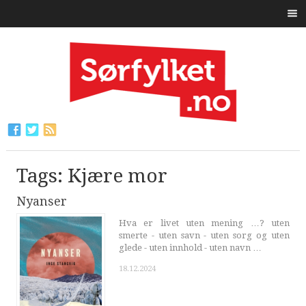
Tags: Kjære mor
Nyanser
Hva er livet uten mening …? uten
smerte - uten savn - uten sorg og uten
glede - uten innhold - uten navn …
18.12.2024