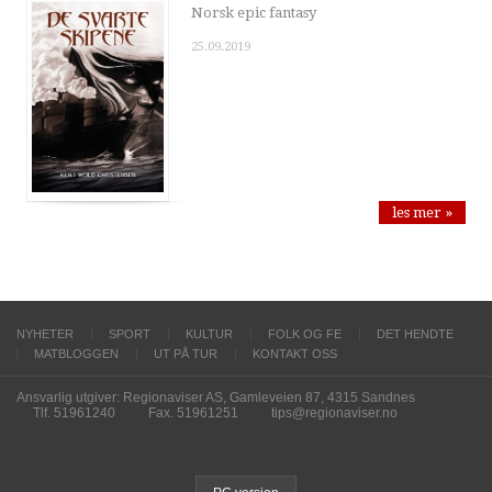
Norsk epic fantasy
25.09.2019
les mer »
NYHETER
SPORT
KULTUR
FOLK OG FE
DET HENDTE
MATBLOGGEN
UT PÅ TUR
KONTAKT OSS
Ansvarlig utgiver: Regionaviser AS, Gamleveien 87, 4315 Sandnes
Tlf. 51961240
Fax. 51961251
tips@regionaviser.no