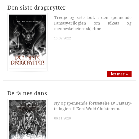
Den siste dragerytter
Tredje og siste bok i den spennende
Fantasy-trilogien om Rikets og
menneskehetens skjebne …
15.02.2022
les mer »
De falnes dans
Ny og spennende fortsettelse av Fantasy-
trilogien til Kent Wold Christensen.
06.11.2020