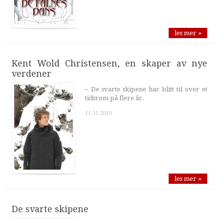
les mer »
Kent Wold Christensen, en skaper av nye
verdener
– De svarte skipene har blitt til over et
tidsrom på flere år.
11.11.2019
les mer »
De svarte skipene