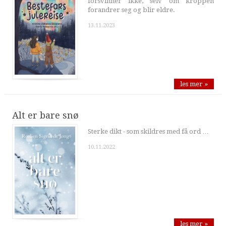
forsvinner ikke, selv om kroppen
forandrer seg og blir eldre.
13.11.2023
les mer »
Alt er bare snø
Sterke dikt - som skildres med få ord …
10.11.2022
les mer »