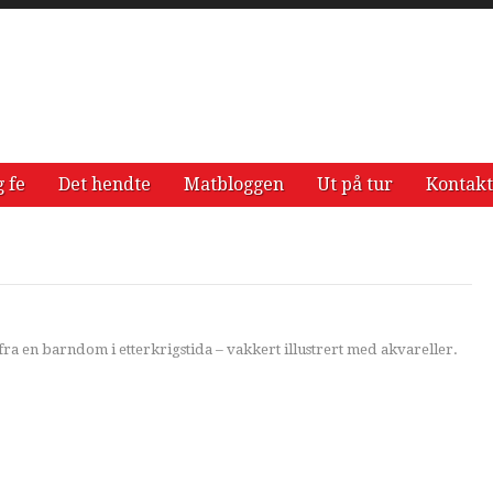
g fe
Det hendte
Matbloggen
Ut på tur
Kontakt
 fra en barndom i etterkrigstida – vakkert illustrert med akvareller.