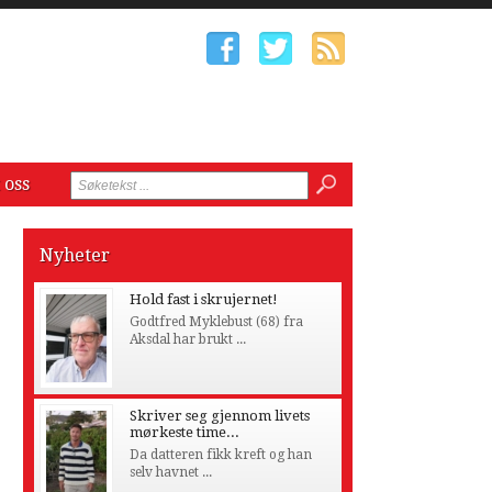
 oss
Nyheter
Hold fast i skrujernet!
Godtfred Myklebust (68) fra
Aksdal har brukt ...
Skriver seg gjennom livets
mørkeste time...
Da datteren fikk kreft og han
selv havnet ...