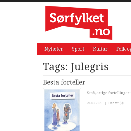
Nyheter
Sport
Kultur
Folk o
Tags: Julegris
Besta forteller
Små, artige fortellinger
24.03.2023
|
Debatt (0)