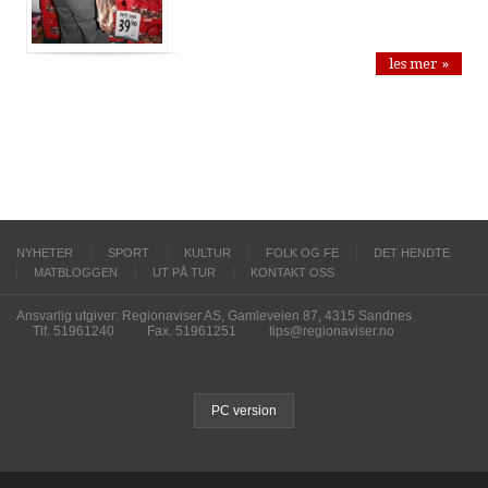
les mer »
NYHETER
SPORT
KULTUR
FOLK OG FE
DET HENDTE
MATBLOGGEN
UT PÅ TUR
KONTAKT OSS
Ansvarlig utgiver: Regionaviser AS, Gamleveien 87, 4315 Sandnes
Tlf. 51961240
Fax. 51961251
tips@regionaviser.no
PC version