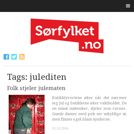
Tags: julediten
Folk stjeler julematen
Butikktyveriene øker når det nærmer
seg jul og butikkene øker vaktholdet. De
en minst mistenker, stjeler som ravner.
Gamle damer med pels ser uskyldige ut,
men finnes også blant synderne.
01.10.2004