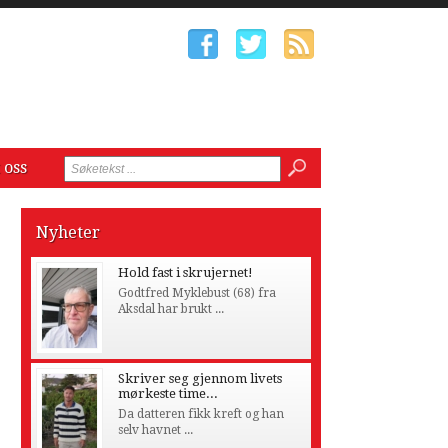
 oss
Nyheter
Hold fast i skrujernet!
Godtfred Myklebust (68) fra
Aksdal har brukt ...
Skriver seg gjennom livets
mørkeste time...
Da datteren fikk kreft og han
selv havnet ...