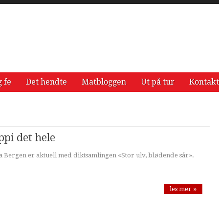
g fe
Det hendte
Matbloggen
Ut på tur
Kontakt
e
pi det hele
a Bergen er aktuell med diktsamlingen «Stor ulv, blødende sår».
les mer »