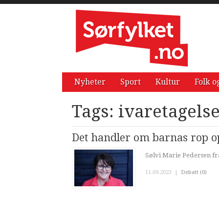
Nyheter
Sport
Kultur
Folk o
Tags: ivaretagels
Det handler om barnas rop op
Sølvi Marie Pedersen fr
11.09.2023
|
Debatt (0)