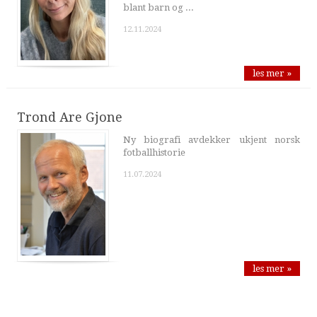
blant barn og ...
12.11.2024
les mer »
Trond Are Gjone
Ny biografi avdekker ukjent norsk
fotballhistorie
11.07.2024
les mer »