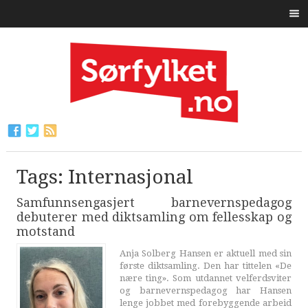
Tags: Internasjonal
Samfunnsengasjert barnevernspedagog
debuterer med diktsamling om fellesskap og
motstand
Anja Solberg Hansen er aktuell med sin
første diktsamling. Den har tittelen «De
nære ting». Som utdannet velferdsviter
og barnevernspedagog har Hansen
lenge jobbet med forebyggende arbeid