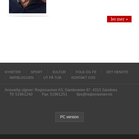
les mer »
NYHETER
SPORT
KULTUR
FOLK OG FE
DET HENDTE
MATBLOGGEN
UT PÅ TUR
KONTAKT OSS
Ansvarlig utgiver: Regionaviser AS, Gamleveien 87, 4315 Sandnes
Tlf. 51961240
Fax. 51961251
tips@regionaviser.no
PC version