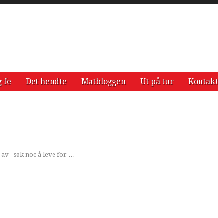
g fe
Det hendte
Matbloggen
Ut på tur
Kontakt
 av - søk noe å leve for …