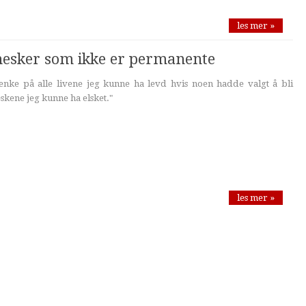
les mer »
esker som ikke er permanente
tenke på alle livene jeg kunne ha levd hvis noen hadde valgt å bli
kene jeg kunne ha elsket."
les mer »