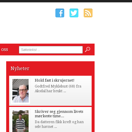
 oss
Nyheter
Hold fast i skrujernet!
Godtfred Myklebust (68) fra
Aksdal har brukt ...
Skriver seg gjennom livets
mørkeste time...
Da datteren fikk kreft og han
selv havnet ...