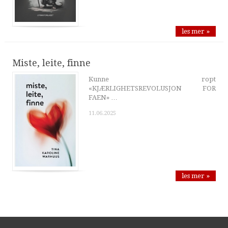
les mer »
Miste, leite, finne
Kunne ropt
«KJÆRLIGHETSREVOLUSJON FOR
FAEN» …
11.06.2025
les mer »