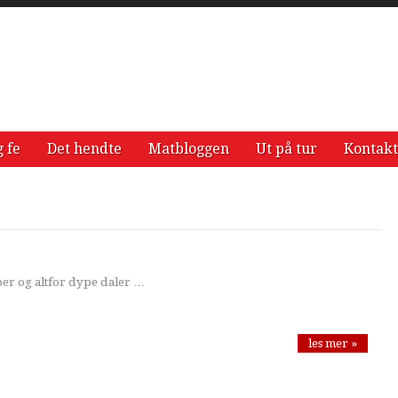
g fe
Det hendte
Matbloggen
Ut på tur
Kontakt
r
per og altfor dype daler …
les mer »