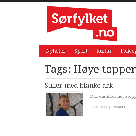
Nyheter
Sport
Kultur
Folk o
Tags: Høye toppe
Stiller med blanke ark
Dikt om altfor høye top
17.03.2022
|
Debatt (0)