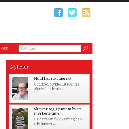
 oss
Nyheter
Hold fast i skrujernet!
Godtfred Myklebust (68) fra
Aksdal har brukt ...
Skriver seg gjennom livets
mørkeste time...
Da datteren fikk kreft og han
selv havnet ...