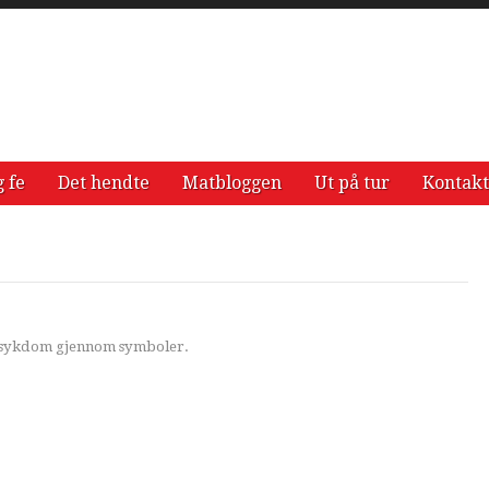
g fe
Det hendte
Matbloggen
Ut på tur
Kontakt
en sykdom gjennom symboler.