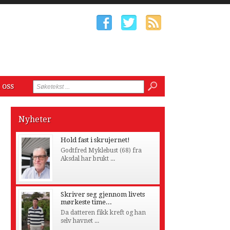
 oss
Nyheter
Hold fast i skrujernet!
Godtfred Myklebust (68) fra
Aksdal har brukt ...
Skriver seg gjennom livets
mørkeste time...
Da datteren fikk kreft og han
selv havnet ...