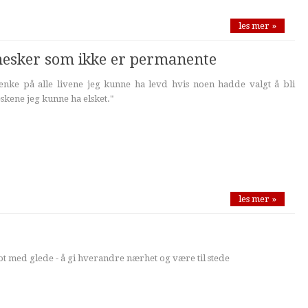
les mer »
esker som ikke er permanente
tenke på alle livene jeg kunne ha levd hvis noen hadde valgt å bli
kene jeg kunne ha elsket."
les mer »
imot med glede - å gi hverandre nærhet og være til stede