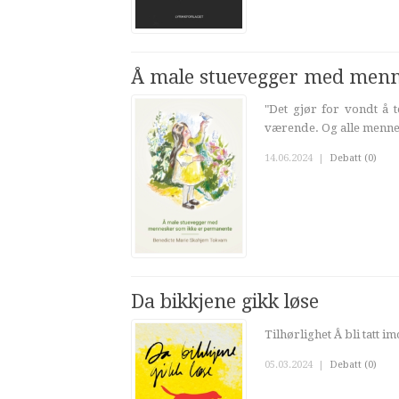
Å male stuevegger med menn
"Det gjør for vondt å 
værende. Og alle mennes
14.06.2024
|
Debatt (0)
Da bikkjene gikk løse
Tilhørlighet Å bli tatt 
05.03.2024
|
Debatt (0)