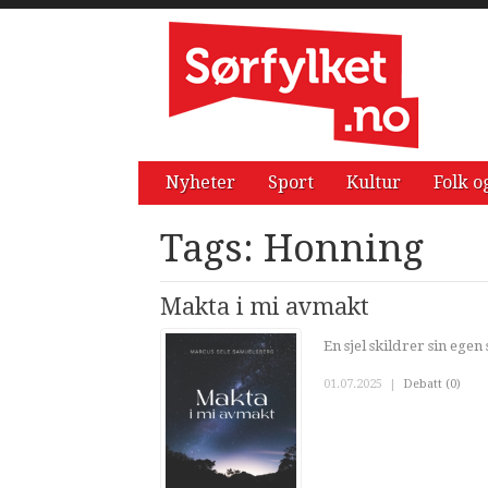
Nyheter
Sport
Kultur
Folk o
Tags: Honning
Makta i mi avmakt
En sjel skildrer sin eg
01.07.2025
|
Debatt (0)