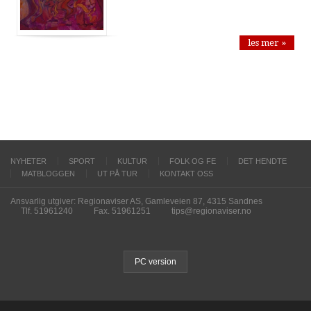
les mer »
NYHETER
SPORT
KULTUR
FOLK OG FE
DET HENDTE
MATBLOGGEN
UT PÅ TUR
KONTAKT OSS
Ansvarlig utgiver: Regionaviser AS, Gamleveien 87, 4315 Sandnes
Tlf. 51961240
Fax. 51961251
tips@regionaviser.no
PC version