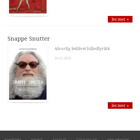
les mer »
Snappe Snutter
Alvorlig lettlivet billedlyrikk
16.11.2021
les mer »