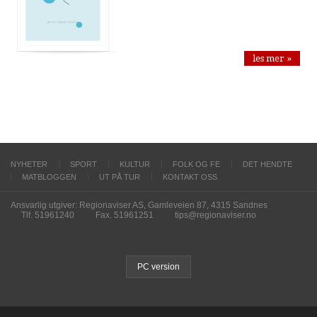
les mer »
NYHETER
SPORT
KULTUR
FOLK OG FE
DET HENDTE
MATBLOGGEN
UT PÅ TUR
KONTAKT OSS
Ansvarlig utgiver: Regionaviser AS, Gamleveien 87, 4315 Sandnes
Tlf. 51961240
Fax. 51961251
tips@regionaviser.no
PC version