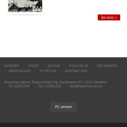
les mer »
NYHETER
SPORT
KULTUR
FOLK OG FE
DET HENDTE
MATBLOGGEN
UT PÅ TUR
KONTAKT OSS
Ansvarlig utgiver: Regionaviser AS, Gamleveien 87, 4315 Sandnes
Tlf. 51961240
Fax. 51961251
tips@regionaviser.no
PC version