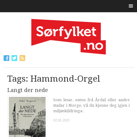
Tags: Hammond-Orgel
Langt der nede
Som lesar, enten frå Årdal eller andre
stadar i Norge, vil du kjenne deg igjen i
miljøskildringa.
02.05.2025