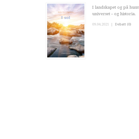
I landskapet og på husm
universet – og historia.
09.04.2021
|
Debatt (0)