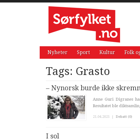
Nyheter
Sport
Kultur
Folk o
Tags: Grasto
– Nynorsk burde ikke skremm
Anne Guri Digranes had
Resultatet ble diktsamli
21.04.2021
|
Debatt (0)
I sol