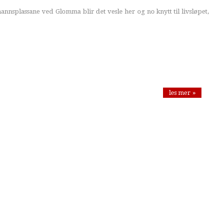
annsplassane ved Glomma blir det vesle her og no knytt til livsløpet,
les mer »