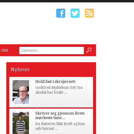
 oss
Nyheter
Hold fast i skrujernet!
Godtfred Myklebust (68) fra
Aksdal har brukt ...
Skriver seg gjennom livets
mørkeste time...
Da datteren fikk kreft og han
selv havnet ...