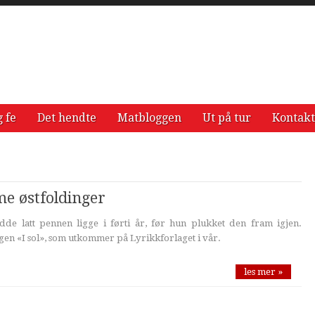
g fe
Det hendte
Matbloggen
Ut på tur
Kontakt
e østfoldinger
de latt pennen ligge i førti år, før hun plukket den fram igjen.
ngen «I sol», som utkommer på Lyrikkforlaget i vår.
les mer »