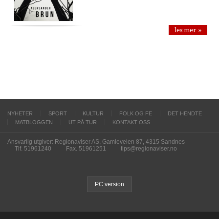
les mer »
NYHETER
SPORT
KULTUR
FOLK OG FE
DET HENDTE
MATBLOGGEN
UT PÅ TUR
KONTAKT OSS
Ansvarlig utgiver: Regionaviser AS, Gamleveien 87, 4315 Sandnes
Tlf. 51961240
Fax. 51961251
tips@regionaviser.no
PC version