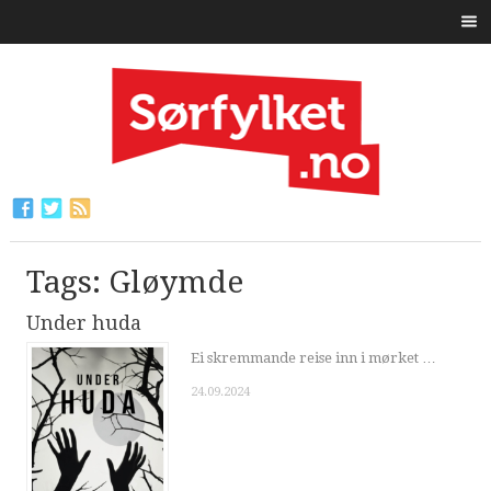
Tags: Gløymde
Under huda
Ei skremmande reise inn i mørket …
24.09.2024