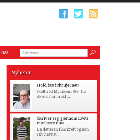
 oss
Nyheter
Hold fast i skrujernet!
Godtfred Myklebust (68) fra
Aksdal har brukt ...
Skriver seg gjennom livets
mørkeste time...
Da datteren fikk kreft og han
selv havnet ...