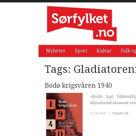
Nyheter
Sport
Kultur
Folk o
Tags: Gladiatore
Bodø krigsvåren 1940
«Bodø lagt fullsten
skjendselsdokument ove
11.06.2025
|
Debatt (0)