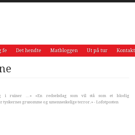
g fe
Det hendte
Matbloggen
Ut på tur
Kontakt
nne
dig i ruiner …» «En redselsdag som vil stå som et blodig
r tyskernes grusomme og umenneskelige terror.» - Lofotposten