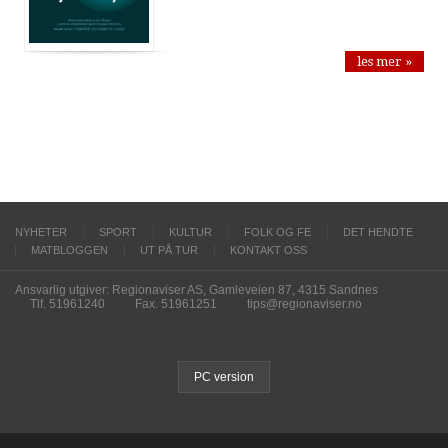
les mer »
NYHETER
SPORT
KULTUR
FOLK OG FE
DET HENDTE
MATBLOGGEN
UT PÅ TUR
KONTAKT OSS
Ansvarlig utgiver: Regionaviser AS, Gamleveien 87, 4315 Sandnes
Tlf. 51961240
Fax. 51961251
tips@regionaviser.no
PC version