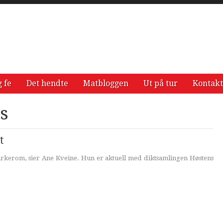
g fe
Det hendte
Matbloggen
Ut på tur
Kontakt
s
t
 kirkerom, sier Ane Kveine. Hun er aktuell med diktsamlingen Høstens