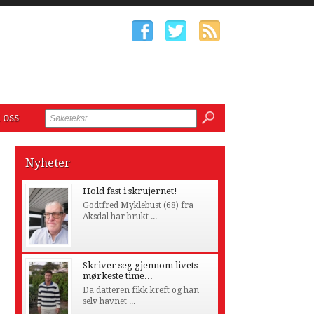
 oss
Nyheter
Hold fast i skrujernet!
Godtfred Myklebust (68) fra
Aksdal har brukt ...
Skriver seg gjennom livets
mørkeste time...
Da datteren fikk kreft og han
selv havnet ...