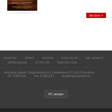
les mer »
NYHETER
SPORT
KULTUR
FOLK OG FE
DET HENDTE
MATBLOGGEN
UT PÅ TUR
KONTAKT OSS
Ansvarlig utgiver: Regionaviser AS, Gamleveien 87, 4315 Sandnes
Tlf. 51961240
Fax. 51961251
tips@regionaviser.no
PC version