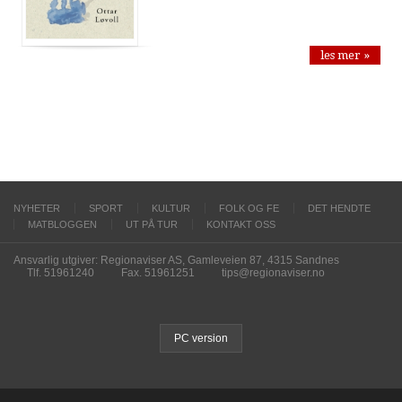
les mer »
NYHETER
SPORT
KULTUR
FOLK OG FE
DET HENDTE
MATBLOGGEN
UT PÅ TUR
KONTAKT OSS
Ansvarlig utgiver: Regionaviser AS, Gamleveien 87, 4315 Sandnes
Tlf. 51961240
Fax. 51961251
tips@regionaviser.no
PC version