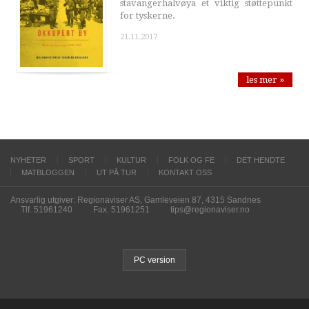
stavangerhalvøya et viktig støttepunkt
for tyskerne.
21.11.2017
les mer »
NYHETER
SPORT
KULTUR
FOLK OG FE
DET HENDTE
MATBLOGGEN
UT PÅ TUR
KONTAKT OSS
Ansvarlig utgiver: Regionaviser AS, Gamleveien 87, 4315 Sandnes
Tlf. 51961240
Fax. 51961251
tips@regionaviser.no
PC version