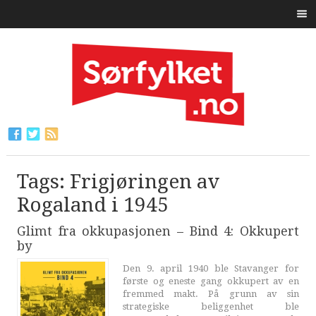
Tags: Frigjøringen av
Rogaland i 1945
Glimt fra okkupasjonen – Bind 4: Okkupert
by
Den 9. april 1940 ble Stavanger for
første og eneste gang okkupert av en
fremmed makt. På grunn av sin
strategiske beliggenhet ble