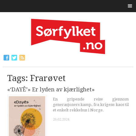
Tags: Frarøvet
«‘DAYÊ’» Er lyden av kjærlighet»
En gripende reise gjennom
generasjoners kamp, fra krigens kaos til
et enkelt rekkehus i Norge.
26.02.2024