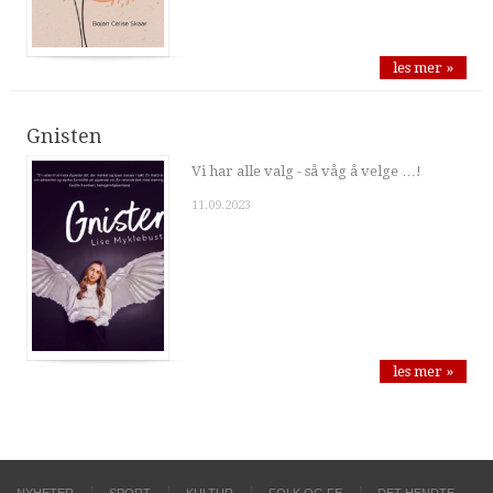
les mer »
Gnisten
Vi har alle valg - så våg å velge …!
11.09.2023
les mer »