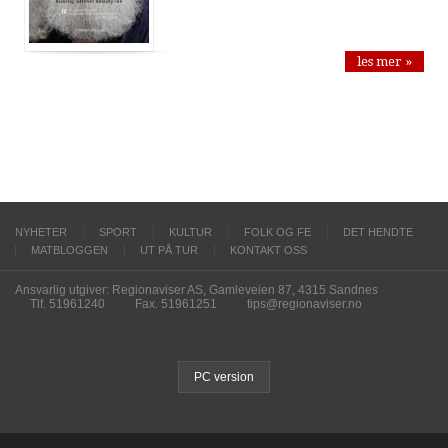
les mer »
NYHETER
SPORT
KULTUR
FOLK OG FE
DET HENDTE
MATBLOGGEN
UT PÅ TUR
KONTAKT OSS
Ansvarlig utgiver: Regionaviser AS, Gamleveien 87, 4315 Sandnes
Tlf. 51961240
Fax. 51961251
tips@regionaviser.no
PC version