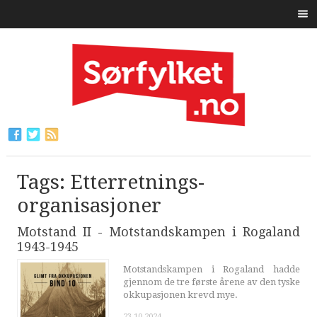
Tags: Etterretnings-
organisasjoner
Motstand II - Motstandskampen i Rogaland
1943-1945
Motstandskampen i Rogaland hadde
gjennom de tre første årene av den tyske
okkupasjonen krevd mye.
23.10.2024