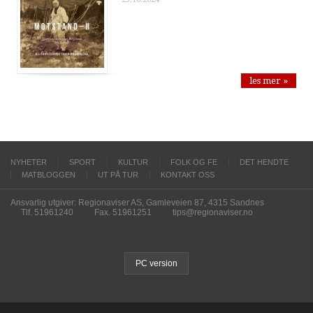
les mer »
NYHETER
SPORT
KULTUR
FOLK OG FE
DET HENDTE
MATBLOGGEN
UT PÅ TUR
KONTAKT OSS
Ansvarlig utgiver: Regionaviser AS, Gamleveien 87, 4315 Sandnes
Tlf. 51961240
Fax. 51961251
tips@regionaviser.no
PC version