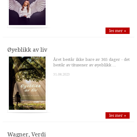
les mer »
Øyeblikk av liv
Året består ikke bare av 365 dager - det
består av titusener av øyeblikk …
31.08.2023
les mer »
Wagner, Verdi