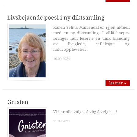
Livsbejaende poesi i ny diktsamling
Karen Selma Mariendal er igjen aktuell
med en ny diktsamling. I «Blå harpe»
bringer hun leserne en unik blanding
av livsglede, refleksjon og
naturopplevelser.
10.09.2024
les mer »
Gnisten
Vi har alle valg - så våg å velge …!
11.09.2023