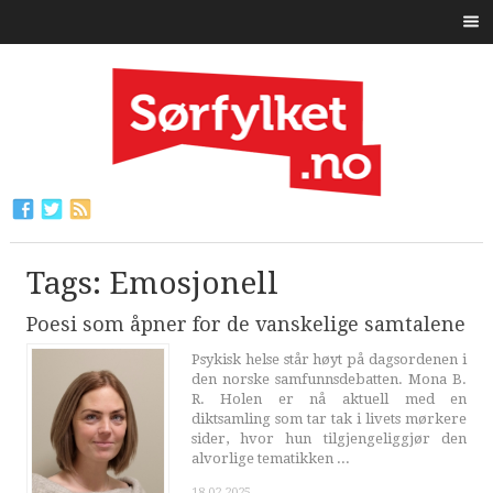
Tags: Emosjonell
Poesi som åpner for de vanskelige samtalene
Psykisk helse står høyt på dagsordenen i
den norske samfunnsdebatten. Mona B.
R. Holen er nå aktuell med en
diktsamling som tar tak i livets mørkere
sider, hvor hun tilgjengeliggjør den
alvorlige tematikken ...
18.02.2025