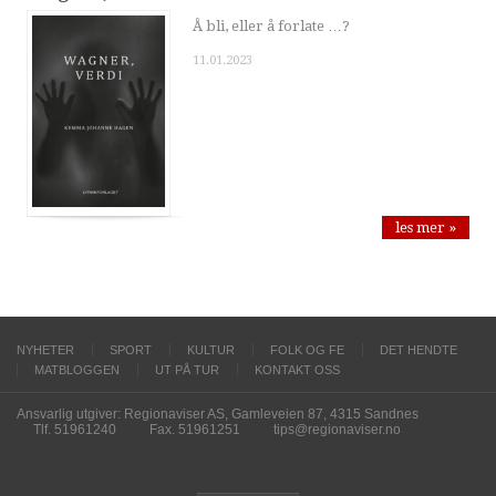
Å bli, eller å forlate …?
11.01.2023
les mer »
NYHETER
SPORT
KULTUR
FOLK OG FE
DET HENDTE
MATBLOGGEN
UT PÅ TUR
KONTAKT OSS
Ansvarlig utgiver: Regionaviser AS, Gamleveien 87, 4315 Sandnes
Tlf. 51961240
Fax. 51961251
tips@regionaviser.no