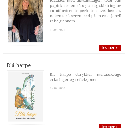
forfatter med diktsamlingen «Mer enn
papirkutt», en rå og ærlig skildring av
en utfordrende periode i livet hennes.
Boken tar leseren med på en emosjonell
reise gjennom ...
12.09.2024
les mer »
Blå harpe
Blå harpe uttrykker menneskelige
erfaringer og refleksjoner
12.09.2024
les mer »