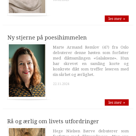
les mer »
Ny stjerne på poesihimmelen
Marte Armand Remlov (47) fra Oslo
debuterer denne høsten som forfatter
med diktsamlingen «Galaksene». Hun
har skrevet en samling korte og
konkrete dikt som treffer leseren med
sin sårhet og ærlighet.
22.11.2024
les mer »
Rå og ærlig om livets utfordringer
Hege Nielsen Børve debuterer som