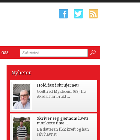
 oss
Nyheter
Hold fast i skrujernet!
Godtfred Myklebust (68) fra
Aksdal har brukt ...
Skriver seg gjennom livets
mørkeste time...
Da datteren fikk kreft og han
selv havnet ...