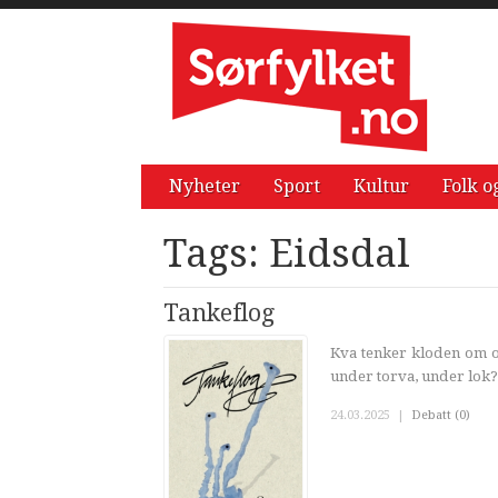
Nyheter
Sport
Kultur
Folk o
Tags: Eidsdal
Tankeflog
Kva tenker kloden om os
under torva, under lok?
24.03.2025
|
Debatt (0)