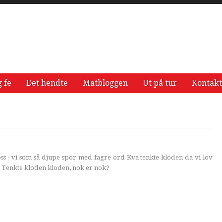
g fe
Det hendte
Matbloggen
Ut på tur
Kontakt
s - vi som så djupe spor med fagre ord Kva tenkte kloden da vi lov
 Tenkte kloden kloden, nok er nok?