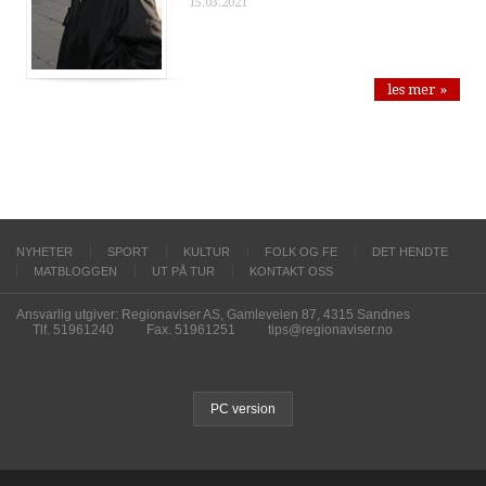
15.03.2021
les mer »
NYHETER
SPORT
KULTUR
FOLK OG FE
DET HENDTE
MATBLOGGEN
UT PÅ TUR
KONTAKT OSS
Ansvarlig utgiver: Regionaviser AS, Gamleveien 87, 4315 Sandnes
Tlf. 51961240
Fax. 51961251
tips@regionaviser.no
PC version