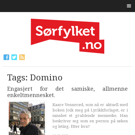
Tags: Domino
Engasjert for det samiske, allmenne
enkeltmennesket.
Kaare Vennerød, som nå er aktuell med
boken Joik meg på Lyrikkforlaget, er i
sannhet et grublende menneske. Han
beskriver seg som en person på søken
og leting. Etter hva?