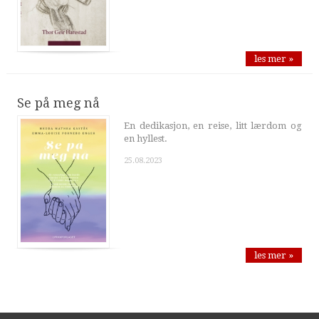
les mer »
Se på meg nå
En dedikasjon, en reise, litt lærdom og
en hyllest.
25.08.2023
les mer »