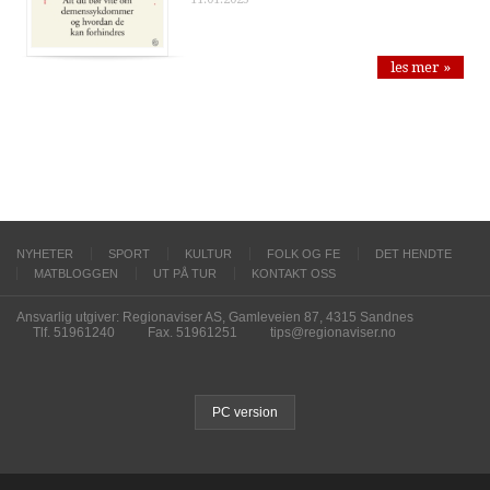
les mer »
NYHETER
SPORT
KULTUR
FOLK OG FE
DET HENDTE
MATBLOGGEN
UT PÅ TUR
KONTAKT OSS
Ansvarlig utgiver: Regionaviser AS, Gamleveien 87, 4315 Sandnes
Tlf. 51961240
Fax. 51961251
tips@regionaviser.no
PC version