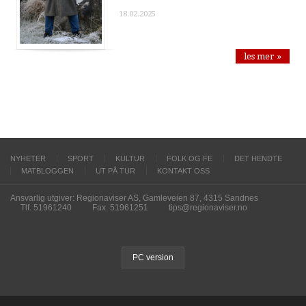
18.02.2025
les mer »
NYHETER
SPORT
KULTUR
FOLK OG FE
DET HENDTE
MATBLOGGEN
UT PÅ TUR
KONTAKT OSS
Ansvarlig utgiver: Regionaviser AS, Gamleveien 87, 4315 Sandnes
Tlf. 51961240
Fax. 51961251
tips@regionaviser.no
PC version