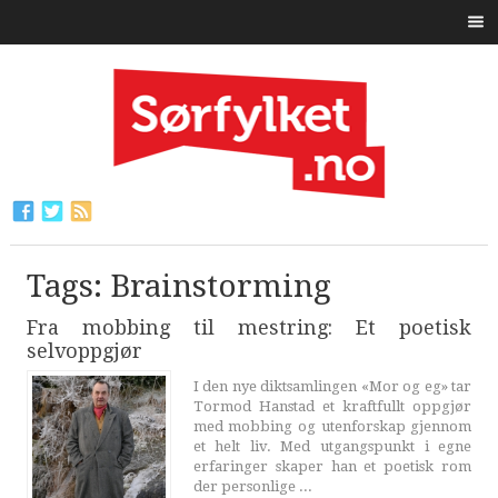
Tags: Brainstorming
Fra mobbing til mestring: Et poetisk
selvoppgjør
I den nye diktsamlingen «Mor og eg» tar
Tormod Hanstad et kraftfullt oppgjør
med mobbing og utenforskap gjennom
et helt liv. Med utgangspunkt i egne
erfaringer skaper han et poetisk rom
der personlige ...