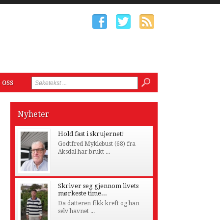
 oss
Nyheter
Hold fast i skrujernet!
Godtfred Myklebust (68) fra
Aksdal har brukt ...
Skriver seg gjennom livets
mørkeste time...
Da datteren fikk kreft og han
selv havnet ...