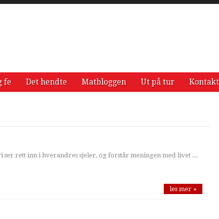
g fe
Det hendte
Matbloggen
Ut på tur
Kontakt
 ser rett inn i hverandres sjeler, og forstår meningen med livet ...
les mer »