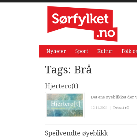
Nyheter
Sport
Kultur
Folk o
Tags: Brå
Hjertero(t)
Det ene øyeblikket der vi
12.11.2024
|
Debatt (0)
Speilvendte øyeblikk