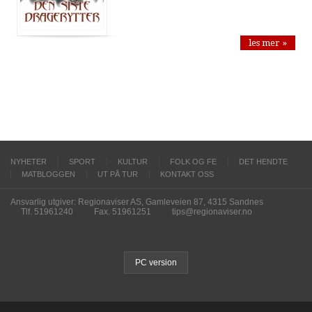
les mer »
NYHETER
SPORT
KULTUR
FOLK OG FE
DET HENDTE
MATBLOGGEN
UT PÅ TUR
KONTAKT OSS
Ansvarlig utgiver: Regionaviser AS, Gamleveien 87, 4315 Sandnes
Tlf. 51961240
Fax. 51961251
tips@regionaviser.no
PC version