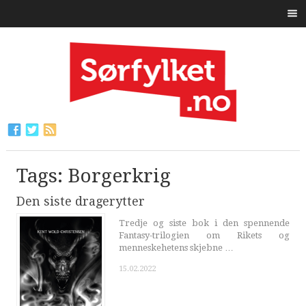
Tags: Borgerkrig
Den siste dragerytter
Tredje og siste bok i den spennende
Fantasy-trilogien om Rikets og
menneskehetens skjebne …
15.02.2022