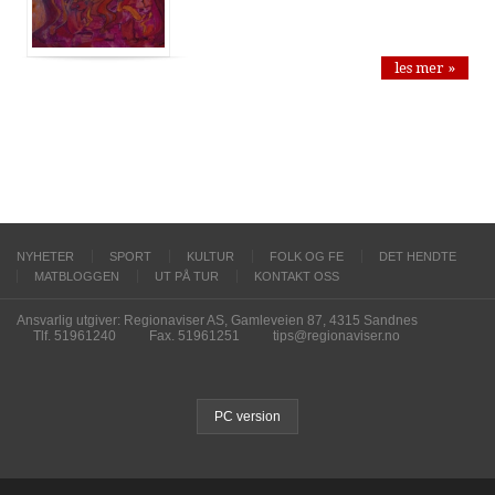
les mer »
NYHETER
SPORT
KULTUR
FOLK OG FE
DET HENDTE
MATBLOGGEN
UT PÅ TUR
KONTAKT OSS
Ansvarlig utgiver: Regionaviser AS, Gamleveien 87, 4315 Sandnes
Tlf. 51961240
Fax. 51961251
tips@regionaviser.no
PC version