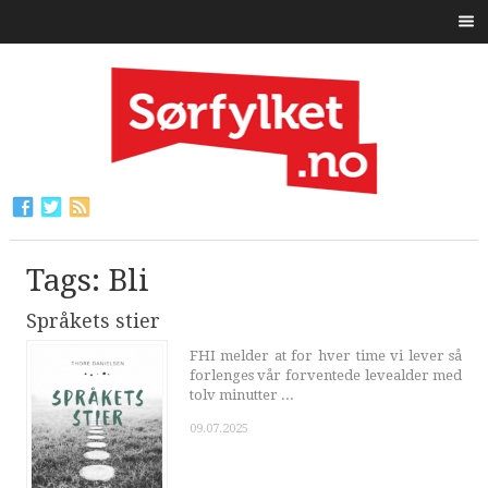
Tags: Bli
Språkets stier
FHI melder at for hver time vi lever så
forlenges vår forventede levealder med
tolv minutter ...
09.07.2025