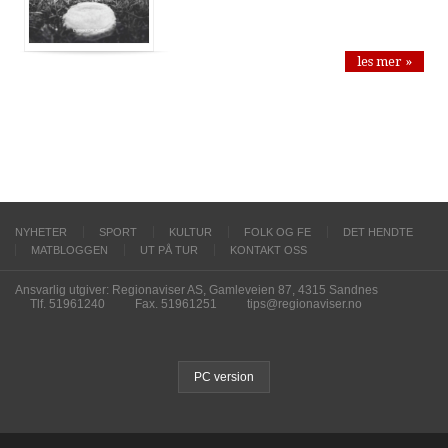
les mer »
NYHETER
SPORT
KULTUR
FOLK OG FE
DET HENDTE
MATBLOGGEN
UT PÅ TUR
KONTAKT OSS
Ansvarlig utgiver: Regionaviser AS, Gamleveien 87, 4315 Sandnes
Tlf. 51961240
Fax. 51961251
tips@regionaviser.no
PC version