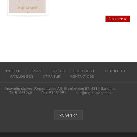
les mer »
NYHETER
SPORT
KULTUR
FOLK OG FE
DET HENDTE
MATBLOGGEN
UT PÅ TUR
KONTAKT OSS
Ansvarlig utgiver: Regionaviser AS, Gamleveien 87, 4315 Sandnes
Tlf. 51961240
Fax. 51961251
tips@regionaviser.no
PC version