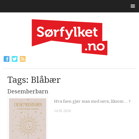
Tags: Blåbær
Desemberbarn
Hva faen gjør man med savn, liksom …?
14.05.2024