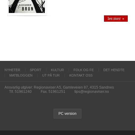
les mer »
NYHETER
SPORT
KULTUR
FOLK OG FE
DET HENDTE
MATBLOGGEN
UT PÅ TUR
KONTAKT OSS
Ansvarlig utgiver: Regionaviser AS, Gamleveien 87, 4315 Sandnes
Tlf. 51961240
Fax. 51961251
tips@regionaviser.no
PC version